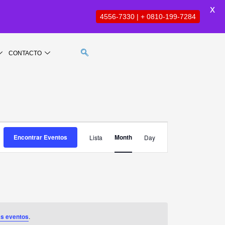
X
4556-7330 | + 0810-199-7284
CONTACTO
SÁBADO
DOMINGO
Evento
Encontrar Eventos
Month
Lista
Day
Vistas
de
Navegación
as eventos
.