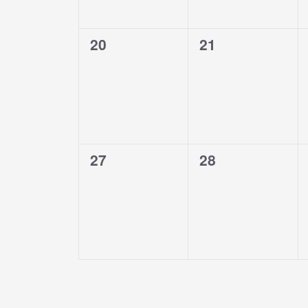
0
0
20
21
eventos,
eventos,
0
0
27
28
eventos,
eventos,