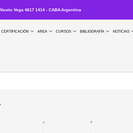
 Niceto Vega 4617 1414 - CABA Argentina
CERTIFICACIÓN
AREA
CURSOS
BIBLIOGRAFÍA
NOTICIAS
IÉRCOLES
JUEVES
VIERNES
J
V