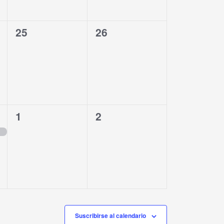
0
0
25
26
eventos,
eventos,
0
0
1
2
eventos,
eventos,
Suscribirse al calendario