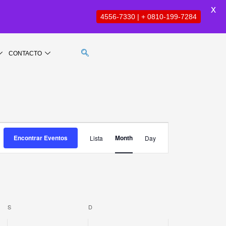
X
4556-7330 | + 0810-199-7284
CONTACTO
SÁBADO
DOMINGO
Evento
Encontrar Eventos
Month
Lista
Day
Vistas
de
Navegación
S
D