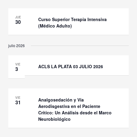
JUE
Curso Superior Terapia Intensiva
30
(Médico Adulto)
julio 2026
VIE
ACLS LA PLATA 03 JULIO 2026
3
VIE
Analgosedación y Vía
31
Aerodisgestiva en el Paciente
Crítico: Un Análisis desde el Marco
Neurobiológico