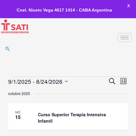
X
Cnel. Niceto Vega 4617 1414 - CABA Argentina
Ir
al
contenido
9/1/2025
 - 
8/24/2026
Eventos
Eventos
Event
Búsqueda
Lista
de
Vistas
Seleccionar
octubre 2025
Búsqueda
de
la
y
Naveg
fecha.
Vistas
MIÉ
de
Curso Superior Terapia Intensiva
15
Navegación
Infantil