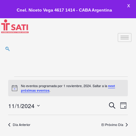
X
Cnel. Niceto Vega 4617 1414 - CABA Argentina
Ir
al
contenido
Eventos
No eventos programada por 1 noviembre, 2024. Saltar a la
next
for
Notice
.
próximas eventos
1
noviembre,
11/1/2024
Eventos
Event
Búsqueda
2024
Day
de
Vistas
Seleccionar
Búsqueda
de
la
y
Naveg
Día Anterior
El Próximo Día
fecha.
Vistas