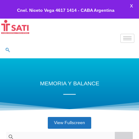
X
Cnel. Niceto Vega 4617 1414 - CABA Argentina
Ir
al
contenido
MEMORIA Y BALANCE
View Fullscreen