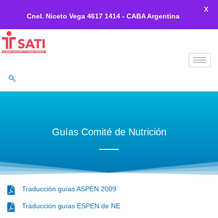
X
Cnel. Niceto Vega 4617 1414 - CABA Argentina
Ir
al
contenido
Guías Comité de Nutrición
Traducción guías ASPEN 2009
Traducción guías ESPEN de NE