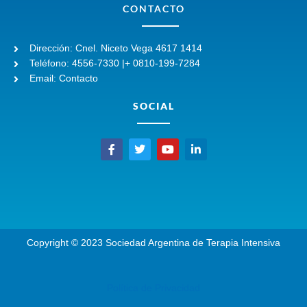
CONTACTO
Dirección: Cnel. Niceto Vega 4617 1414
Teléfono: 4556-7330 |+ 0810-199-7284
Email: Contacto
SOCIAL
F
T
Y
L
a
w
o
i
c
i
u
n
e
t
t
k
b
t
u
e
o
e
b
d
o
r
e
i
k
n
-
-
Copyright © 2023 Sociedad Argentina de Terapia Intensiva
f
i
n
Política de Privacidad