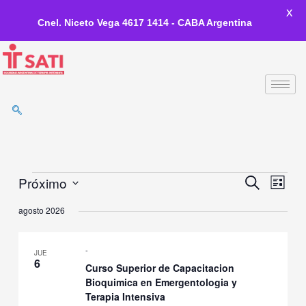
X
Cnel. Niceto Vega 4617 1414 - CABA Argentina
Ir
al
contenido
Próximo
Eventos
Eventos
Event
Búsqueda
Lista
de
Vistas
Seleccionar
agosto 2026
Búsqueda
de
la
y
Naveg
fecha.
Vistas
-
JUE
de
6
Curso Superior de Capacitacion
Navegación
Bioquimica en Emergentologia y
Terapia Intensiva