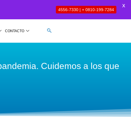
X
4556-7330 | + 0810-199-7284
CONTACTO
a pandemia. Cuidemos a los que