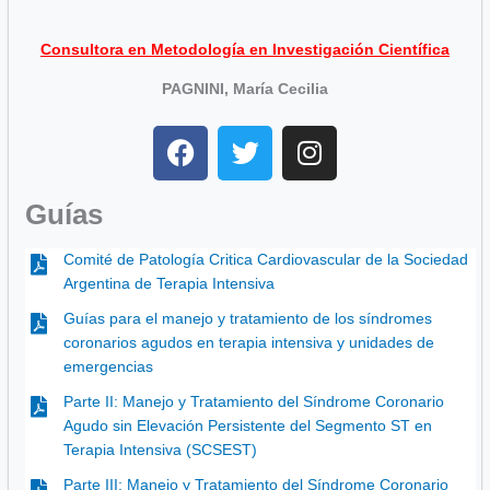
Consultora en Metodología en Investigación Científica
PAGNINI, María Cecilia
F
T
I
a
w
n
c
i
s
Guías
e
t
t
b
t
a
Comité de Patología Critica Cardiovascular de la Sociedad
o
e
g
Argentina de Terapia Intensiva
o
r
r
Guías para el manejo y tratamiento de los síndromes
k
a
coronarios agudos en terapia intensiva y unidades de
m
emergencias
Parte II: Manejo y Tratamiento del Síndrome Coronario
Agudo sin Elevación Persistente del Segmento ST en
Terapia Intensiva (SCSEST)
Parte III: Manejo y Tratamiento del Síndrome Coronario