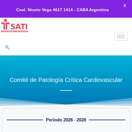
X
Cnel. Niceto Vega 4617 1414 - CABA Argentina
Ir
al
contenido
Comité de Patología Crítica Cardiovascular
Período 2026 - 2028