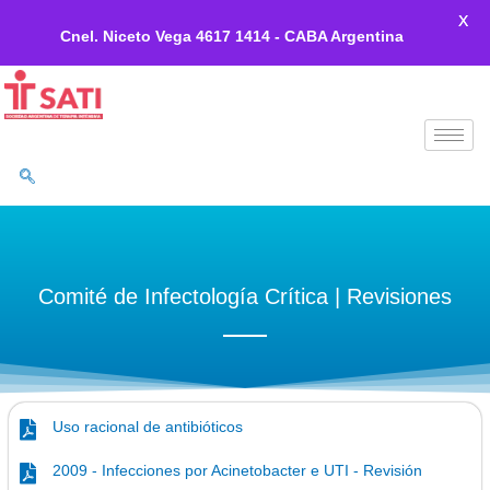
X
Cnel. Niceto Vega 4617 1414 - CABA Argentina
Ir
al
contenido
Comité de Infectología Crítica | Revisiones
Uso racional de antibióticos
2009 - Infecciones por Acinetobacter e UTI - Revisión