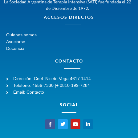
La Sociedad Argentina de Terapia Intensiva (SATI) fue fundada el 22
de Diciembre de 1972.
ACCESOS DIRECTOS
Quienes somos
Asociarse
Docencia
CONTACTO
Dirección: Cnel. Niceto Vega 4617 1414
Teléfono: 4556-7330 |+ 0810-199-7284
Email: Contacto
SOCIAL
F
T
Y
L
a
w
o
i
c
i
u
n