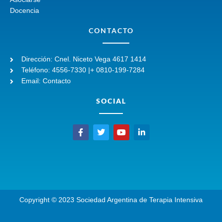
Docencia
CONTACTO
Dirección: Cnel. Niceto Vega 4617 1414
Teléfono: 4556-7330 |+ 0810-199-7284
Email: Contacto
SOCIAL
F
T
Y
L
a
w
o
i
c
i
u
n
e
t
t
k
b
t
u
e
o
e
b
d
o
r
e
i
k
n
-
-
Copyright © 2023 Sociedad Argentina de Terapia Intensiva
f
i
n