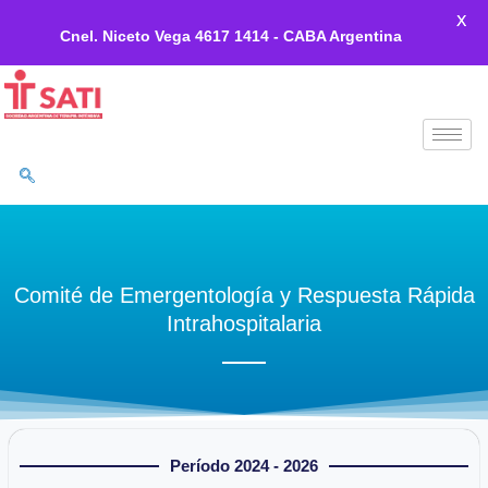
X
Cnel. Niceto Vega 4617 1414 - CABA Argentina
Ir
al
contenido
Comité de Emergentología y Respuesta Rápida
Intrahospitalaria
Período 2024 - 2026